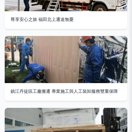
尊享安心之旅 福田北上遷途無憂
鎮江丹徒區工廠搬遷 專業施工與人工裝卸服務雙重保障