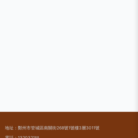
地址：鄭州市管城區南關街268號1號樓3層3011號
電話：1320321**